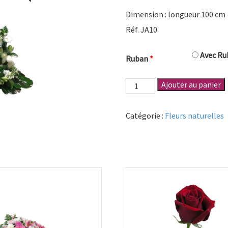
Dimension : longueur 100 cm
Réf. JA10
Avec Rub
Ruban
*
quantité
Ajouter au panier
de
Devant
Catégorie :
Fleurs naturelles
de
tombe
à
deux
pointes