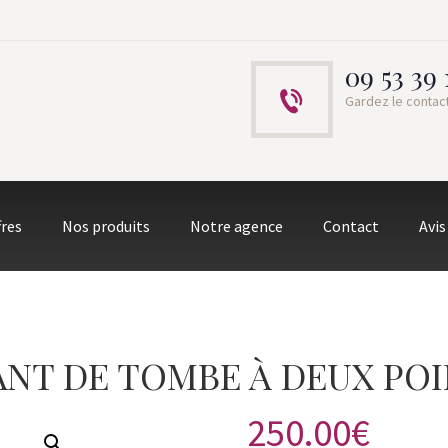
09 53 39 
Gardez le contac
fres
Nos produits
Notre agence
Contact
Avis
NT DE TOMBE À DEUX PO
250.00
€