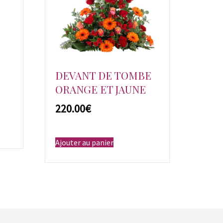
DEVANT DE TOMBE
ORANGE ET JAUNE
€
Ajouter au panier
s.