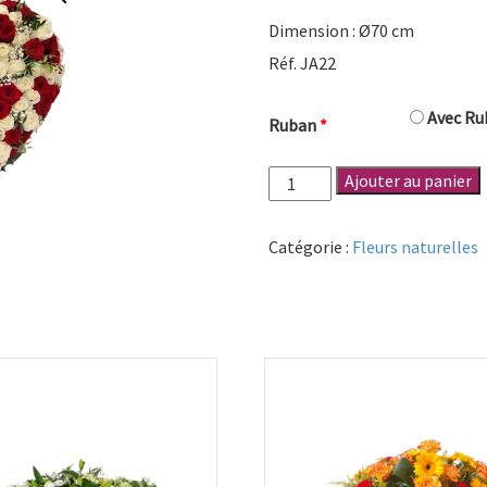
Dimension : Ø70 cm
Réf. JA22
Avec Rub
Ruban
*
quantité
Ajouter au panier
de
Cœur
Catégorie :
Fleurs naturelles
roses
rouges
et
blanches