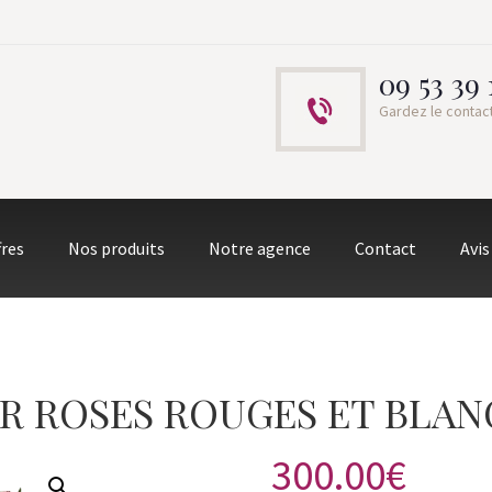
09 53 39 
Gardez le contac
fres
Nos produits
Notre agence
Contact
Avis
R ROSES ROUGES ET BLAN
300.00
€