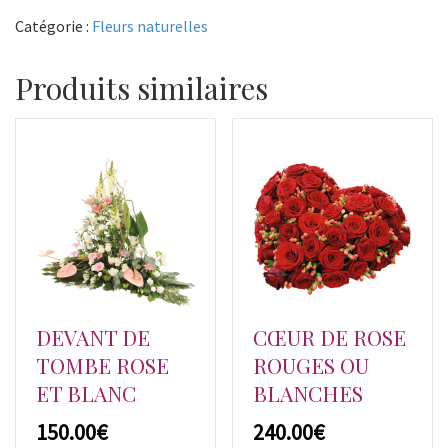
à
Catégorie :
Fleurs naturelles
la
tiges
Produits similaires
DEVANT DE
CŒUR DE ROSE
TOMBE ROSE
ROUGES OU
ET BLANC
BLANCHES
€
€