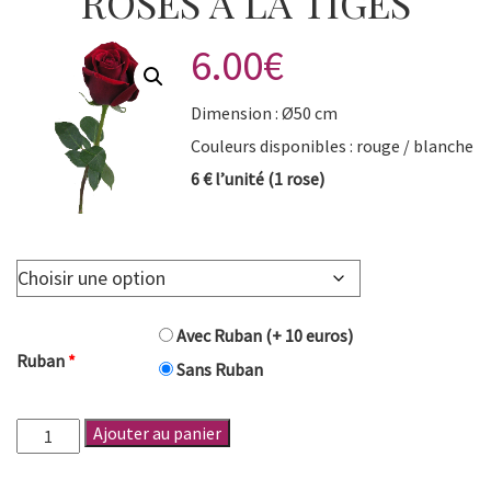
ROSES À LA TIGES
6.00
€
Dimension : Ø50 cm
Couleurs disponibles : rouge / blanche
6 € l’unité (1 rose)
Avec Ruban (+ 10 euros)
Ruban
*
Sans Ruban
quantité
Ajouter au panier
de
Roses