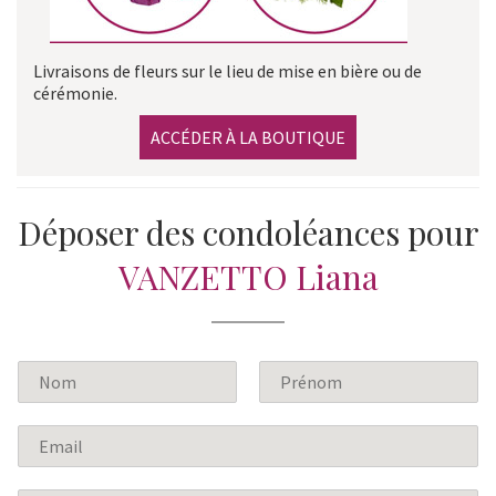
Livraisons de fleurs sur le lieu de mise en bière ou de
cérémonie.
ACCÉDER À LA BOUTIQUE
Déposer des condoléances pour
VANZETTO Liana
N
o
P
N
m
r
o
E
*
é
m
m
n
a
o