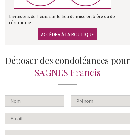
Livraisons de fleurs sur le lieu de mise en bière ou de
cérémonie.
ACCÉDER À LA BOUTIQUE
Déposer des condoléances pour
SAGNES Francis
N
o
P
N
m
r
o
E
*
é
m
m
n
a
o
M
m
i