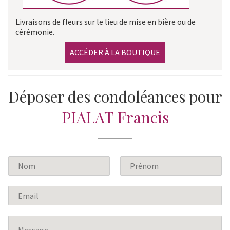
Livraisons de fleurs sur le lieu de mise en bière ou de
cérémonie.
ACCÉDER À LA BOUTIQUE
Déposer des condoléances pour
PIALAT Francis
N
o
P
N
m
r
o
E
*
é
m
m
n
a
o
M
m
i