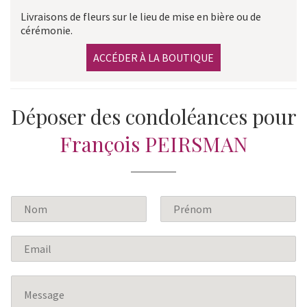
Livraisons de fleurs sur le lieu de mise en bière ou de
cérémonie.
ACCÉDER À LA BOUTIQUE
Déposer des condoléances pour
François PEIRSMAN
N
o
P
N
m
r
o
E
*
é
m
m
n
a
o
M
m
i
e
l