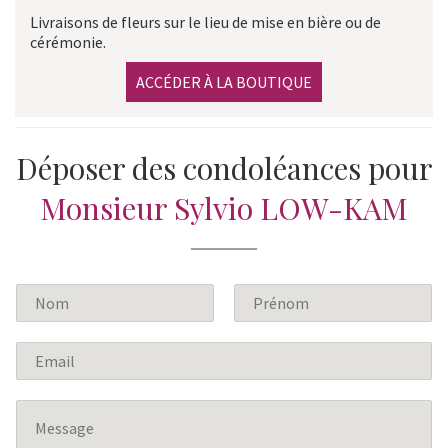
Livraisons de fleurs sur le lieu de mise en bière ou de
cérémonie.
ACCÉDER À LA BOUTIQUE
Déposer des condoléances pour
Monsieur Sylvio LOW-KAM
N
o
P
N
m
r
o
E
*
é
m
m
n
a
o
M
m
i
e
l