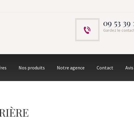
09 53 39 
Gardez le contac
fres
Nos produits
Notre agence
Contact
Avis
RIÈRE