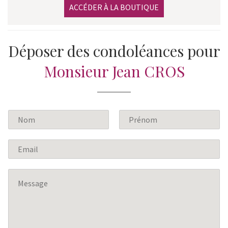
ACCÉDER À LA BOUTIQUE
Déposer des condoléances pour
Monsieur Jean CROS
N
o
P
N
m
r
o
E
*
é
m
m
n
a
o
M
m
i
e
l
s
*
s
a
g