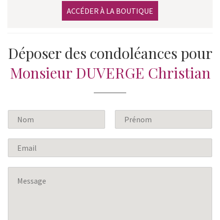
ACCÉDER À LA BOUTIQUE
Déposer des condoléances pour
Monsieur DUVERGE Christian
N
o
P
N
m
r
o
E
*
é
m
m
n
a
o
M
m
i
e
l
s
*
s
a