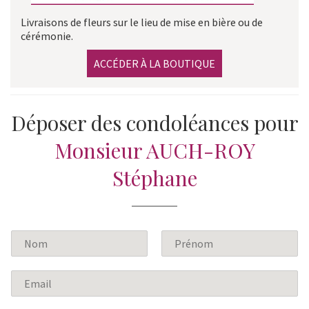
Livraisons de fleurs sur le lieu de mise en bière ou de
cérémonie.
ACCÉDER À LA BOUTIQUE
Déposer des condoléances pour
Monsieur AUCH-ROY
Stéphane
N
o
P
N
m
r
o
E
*
é
m
m
n
a
o