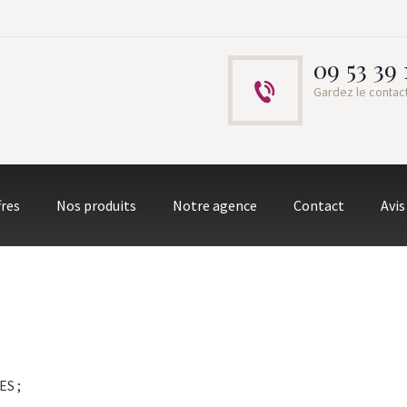
09 53 39 
Gardez le contac
fres
Nos produits
Notre agence
Contact
Avis
S ;