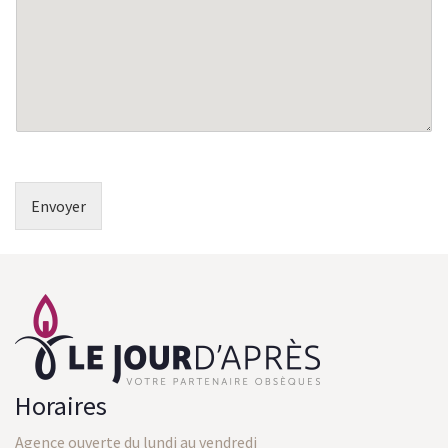
a
g
e
*
Envoyer
Horaires
Agence ouverte du lundi au vendredi