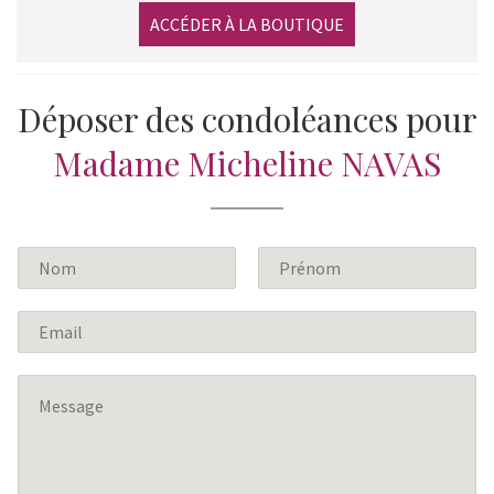
ACCÉDER À LA BOUTIQUE
Déposer des condoléances pour
Madame Micheline NAVAS
N
o
P
N
m
r
o
E
*
é
m
m
n
a
o
M
m
i
e
l
s
*
s
a