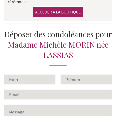
cérémonie.
ACCÉDER À LA BOUTIQUE
Déposer des condoléances pour
Madame Michèle MORIN née
LASSIAS
N
o
P
N
m
r
o
E
*
é
m
m
n
a
o
M
m
i
e
l