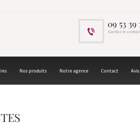
09 53 39 
Gardez le contac
fres
Nos produits
Notre agence
Contact
Avis
STES