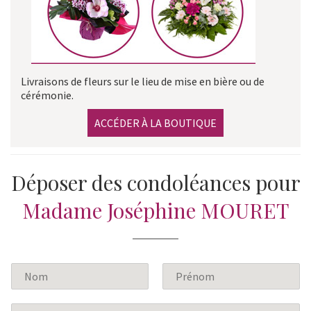
Livraisons de fleurs sur le lieu de mise en bière ou de
cérémonie.
ACCÉDER À LA BOUTIQUE
Déposer des condoléances pour
Madame Joséphine MOURET
N
o
P
N
m
r
o
E
*