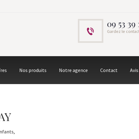
09 53 39 
Gardez le contac
fres
Nos produits
Notre agence
Contact
Avis
AY
nfants,