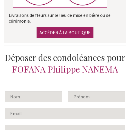
Livraisons de fleurs sur le lieu de mise en bière ou de
cérémonie.
ACCÉDER À LA BOUTIQUE
Déposer des condoléances pour
FOFANA Philippe NANEMA
N
o
P
N
m
r
o
E
*
é
m
m
n
a
o
M
m
i