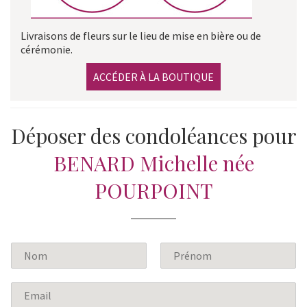
Livraisons de fleurs sur le lieu de mise en bière ou de
cérémonie.
ACCÉDER À LA BOUTIQUE
Déposer des condoléances pour
BENARD Michelle née
POURPOINT
N
o
P
N
m
r
o
E
*
é
m
m
n