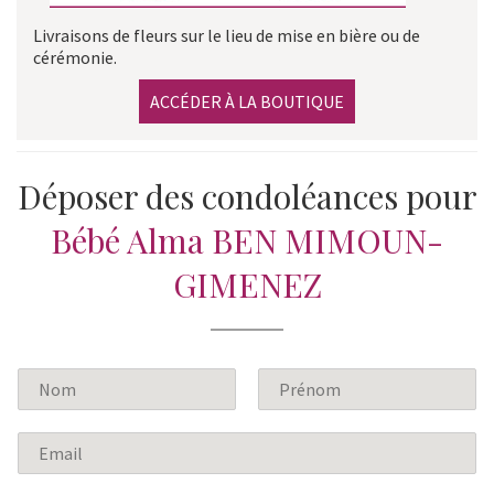
Livraisons de fleurs sur le lieu de mise en bière ou de
cérémonie.
ACCÉDER À LA BOUTIQUE
Déposer des condoléances pour
Bébé Alma BEN MIMOUN-
GIMENEZ
N
o
P
N
m
r
o
E
*
é
m
m
n
a
o